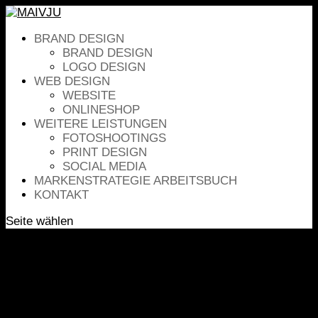
BRAND DESIGN
BRAND DESIGN
LOGO DESIGN
WEB DESIGN
WEBSITE
ONLINESHOP
WEITERE LEISTUNGEN
FOTOSHOOTINGS
PRINT DESIGN
SOCIAL MEDIA
MARKENSTRATEGIE ARBEITSBUCH
KONTAKT
Seite wählen
Branding Guide für
Markenstrategie –